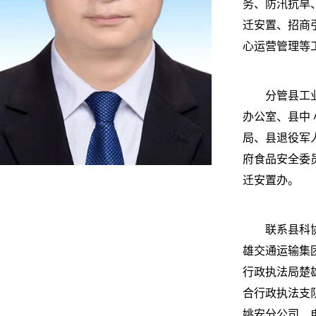
务、防汛抗旱
迁安置、招商
心运营管理等
分管县工
办公室、县中
局、县退役军
府食品安全委
迁安置办。
联系县科
雄交通运输集
行政执法局楚
合行政执法支
姚安分公司、