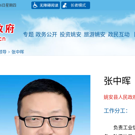
月06日星期四
专题
政务公开
投资姚安
旅游姚安
政民互动
领导
>
张中晖
张中晖
姚安县人民政
工作分工：
负责工业