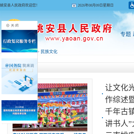
姚安县人民政府欢迎您！
2026年08月09日星期日
专题
首页
>
旅游姚安
>
民族文化
姚安动态
让文化光
作综述
千年古
讲书人”