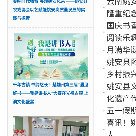
云南姚安
奏响时代强音 展现姚安风采 ——姚安县
农戏协会以艺赋能姚安高质量发展的实
隆重纪念
践与探索
国庆书
阅读乐
月满华
姚安县
乡村振
姚安县
千年古镇 书韵悠长！楚雄州第三届“遇见
好书——我是讲书人”大赛在光禄古镇 上
化遗产代
演文化盛宴
五一假
喜讯！
人