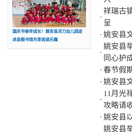
祥瑞古镇
呈
国庆书香伴成长！姚安县活力幼儿园走
姚安县
进县图书馆共享阅读乐趣
姚安县
同心护成
春节假
姚安县文
11月
攻略请
姚安县以
姚安县