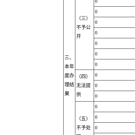
0
0
（三）
0
不予公
0
开
0
0
三、
0
本年
0
度办
（四）
理结
无法提
0
果
供
0
0
0
（五）
不予处
0