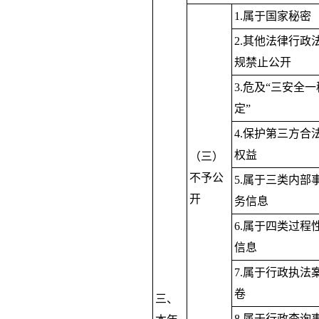
1.属于国家秘密
2.其他法律行政
规禁止公开
3.危及“三安全一
定”
4.保护第三方合
权益
（三）
不予公
5.属于三类内部
开
务信息
6.属于四类过程
信息
7.属于行政执法
卷
三、
8.属于行政查询