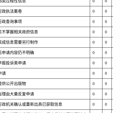
于四类过程性信息
0
0
于行政执法案卷
0
0
于行政查询事项
0
0
机关不掌握相关政府信息
0
0
有现成信息需要另行制作
0
0
正后申请内容仍不明确
0
0
访举报投诉类申请
0
0
申请
0
0
求提供公开出版物
0
0
正当理由大量反复申请
0
0
求行政机关确认或重新出具已获取信息
0
0