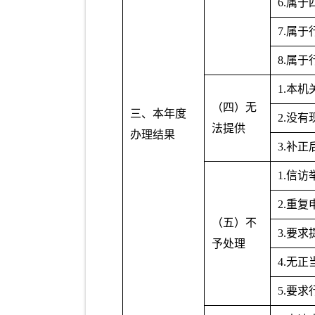
6.属
7.属
8.属
1.本
（四）无
三、本年度
2.没
法提供
办理结果
3.补
1.信
2.重复
（五）不
3.要
予处理
4.无
5.要