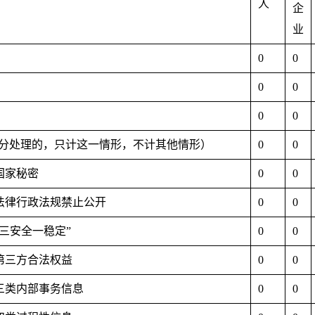
人
企
业
0
0
0
0
0
0
分处理的，只计这一情形，不计其他情形）
0
0
于国家秘密
0
0
他法律行政法规禁止公开
0
0
“三安全一稳定”
0
0
护第三方合法权益
0
0
于三类内部事务信息
0
0