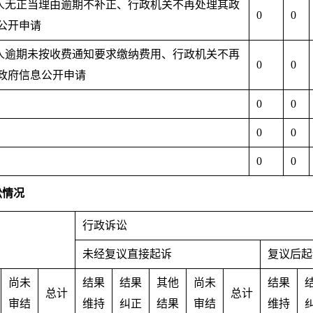
请人无正当理由逾期不补正、行政机关不再处理其政
0
0
公开申请
请人逾期未按收费通知要求缴纳费用、行政机关不再
0
0
政府信息公开申请
0
0
0
0
0
0
讼情况
行政诉讼
未经复议直接起诉
复议后起
尚未
结果
结果
其他
尚未
结果
总计
总计
审结
维持
纠正
结果
审结
维持