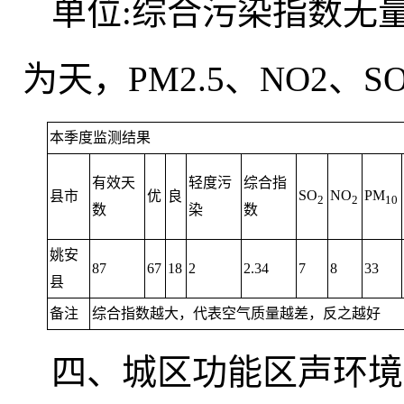
单位:综合污染指数无
为天，PM2.5、NO2、SO
本季度监测结果
有效天
轻度污
综合指
SO
NO
PM
县市
优
良
2
2
10
数
染
数
姚安
87
67
18
2
2.34
7
8
33
县
备注
综合指数越大
，
代表空气质量越差，反之越好
四、城区功能区声环境