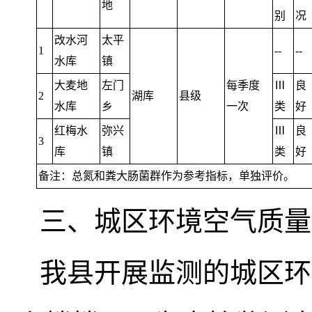
地
别
况
改水河
太平
1
--
--
水库
镇
大麦地
左门
每季度
Ⅲ
良
2
湖库
县级
水库
乡
一次
类
好
红梅水
弥兴
Ⅲ
良
3
库
镇
类
好
备注：总氮和粪大肠菌群作为参考指标
，
单独评价。
三、城区环境空气质量
我县开展监测的城区环