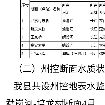
序号
所在
所在
所
断面（点位）名称
河流
流域
乡
1
地索村坡脚
渔泡江
长江
左
2
新民大桥
渔泡江
长江
楚
3
王家桥
蜻蛉河
长江
光
4
姚安太平
蜻蛉河
长江
太
5
红梅水库
湖库（渔泡江）
长江
弥
（二）州控断面水质状
我县共设州控地表水监
勐岗河-培龙村断面4月