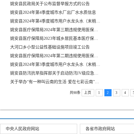
姚安县民政局关于公布监督举报方式的公告
姚安县2024年第4季度城市水厂出厂水水质信息
姚安县2024年第4季度城市用户水龙头水（末梢水）水质信息
姚安县医疗保障局2024年第三期违规使用医保基金典型案例
姚安县医疗保障局2023年城乡居民基本医疗保险补助资金项目绩效评价报告
大河口乡小型公益性基础设施项目竣工公告
姚安县医疗保障局2024年第二期违规使用医保基金典型案例
姚安县2024年第3季度城市用户水龙头水（末梢水）水质信息
姚安县防汛抗旱指挥部关于启动防汛IV级应急响应的通知
关于举办“有一种叫云南的生活·爱在七彩云南”玫瑰之约集体颁证仪式和2024年“七夕节”办理结婚登记的公告
共90条
上页
1
2
3
4
中央人民政府网站
各省市政府网站