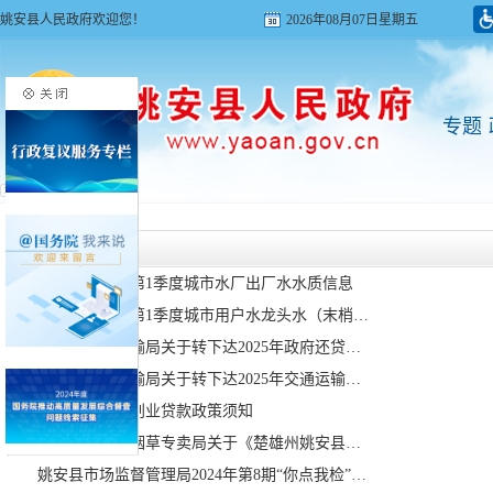
姚安县人民政府欢迎您！
2026年08月07日星期五
专题
首页
>
政民互动
回应关切
姚安县2025年第1季度城市水厂出厂水水质信息
姚安县2025年第1季度城市用户水龙头水（末梢水）水质信息
楚雄州交通运输局关于转下达2025年政府还贷二级公路取消收费后预算资金补助普通公路养护计划的通知
楚雄州交通运输局关于转下达2025年交通运输领域专项资金（第一批）投资计划的通知
2025年姚安县创业贷款政策须知
楚雄州姚安县烟草专卖局关于《楚雄州姚安县烟草制品零售点合理布局规划方案 （草案）》听证会听证结果的公告（第3号）
姚安县市场监督管理局2024年第8期“你点我检”食品安全监督抽检信息公告