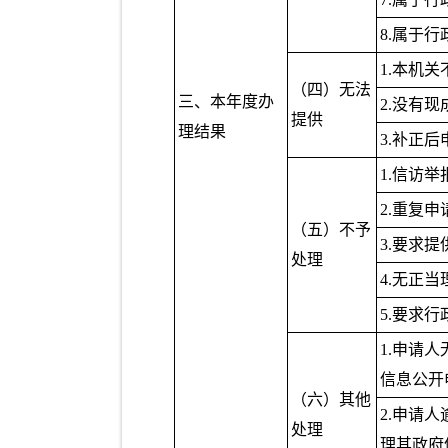
8.属于
1.本机
（四）无法
三、本年度办
2.没有
提供
理结果
3.补正
1.信访
2.重复申
（五）不予
3.要求
处理
4.无正
5.要求
1.申请
信息公开
（六）其他
2.申请
处理
理其政府