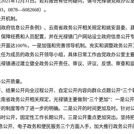
日至2021年12月31日。若对报告有任何疑问，请与光禄镇党政
3，0878—6082668）。
公开机制。
国政府信息公开条例》、云南省政务公开相关规定和姚安县委、
，保障经费和人员配置，并在光禄镇门户网站设立政府信息公开
开面达100％，一是加强和完善领导机制。充实和调整政务公
主任为成员的政务公开领导小组，具体日常工作由党政办公室主
光禄镇通过建立健全政务公开责任、审议、评议、反馈、审查和
务公开质量。
、结果公开向全过程公开、自定公开内容向群众点题公开“三个
南省政务公开相关规定，光禄镇主要做到“三个更加”：一是公
开的制度等作了进一步的明确。二是公开的时间更加及时。针对
随时公开，固定性工作长期公开。三是公开重点更加突出。坚持把
信息公开、电子政务和便民服务三个方面入手，加大推行政务公开