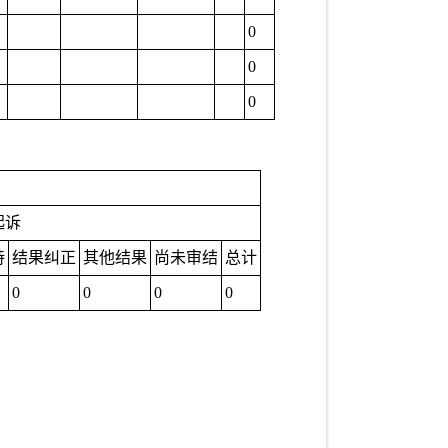
0
0
0
起诉
持
结果纠正
其他结果
尚未审结
总计
0
0
0
0