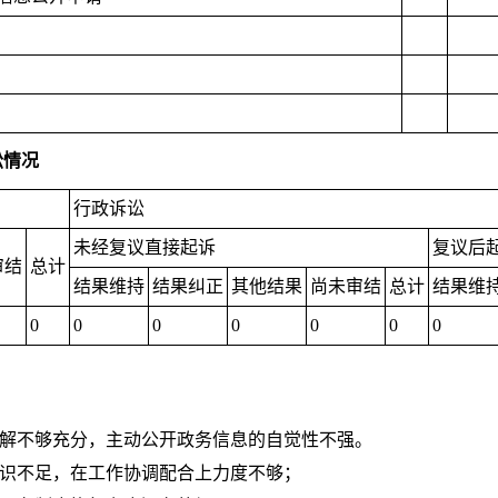
讼情况
行政诉讼
未经复议直接起诉
复议后
审结
总计
结果维持
结果纠正
其他结果
尚未审结
总计
结果维
0
0
0
0
0
0
0
了解不够充分，主动公开政务信息的自觉性不强。
认识不足，在工作协调配合上力度不够；