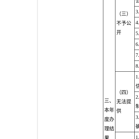
（三）
不予公
开
（四）
三、
无法提
本年
供
度办
理结
果