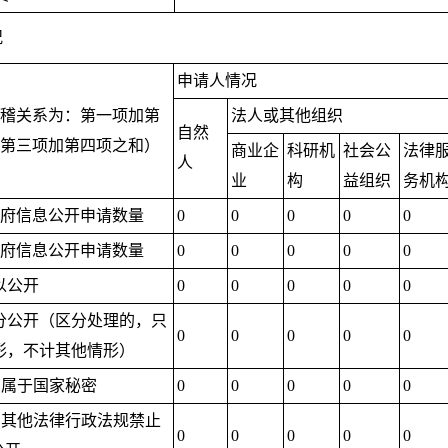
况
申请人情况
稽关系为：第一项加第
法人或其他组织
自然
第三项加第四项之和）
商业企
科研机
社会公
法律
人
业
构
益组织
务机
府信息公开申请数量
0
0
0
0
0
府信息公开申请数量
0
0
0
0
0
以公开
0
0
0
0
0
分公开（区分处理的，只
0
0
0
0
0
形，不计其他情形）
1.属于国家秘密
0
0
0
0
0
2.其他法律行政法规禁止
0
0
0
0
0