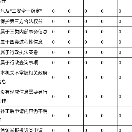
公开
3.危及“三安全一稳定”
0
0
0
0
0
4.保护第三方合法权益
0
0
0
0
0
5.属于三类内部事务信息
0
0
0
0
0
6.属于四类过程性信息
0
0
0
0
0
7.属于行政执法案卷
0
0
0
0
0
8.属于行政查询事项
0
0
0
0
0
1.本机关不掌握相关政府
0
0
0
0
0
信息
2.没有现成信息需要另行
0
0
0
0
0
制作
3.补正后申请内容仍不明
0
0
0
0
0
确
1.信访举报投诉类申请
0
0
0
0
0