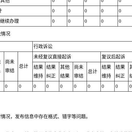
.其他
0
0
0
0
0
计
0
0
0
0
0
继续办理
0
0
0
0
0
讼情况
行政诉讼
未经复议直接起诉
复议后起诉
他
尚未
总计
结果
结果
其他
尚未
结果
结果
果
审结
总计
维持
纠正
结果
审结
维持
纠正
0
0
0
0
0
0
0
0
0
0
时情况，发布信息中存在格式、错字等问题。