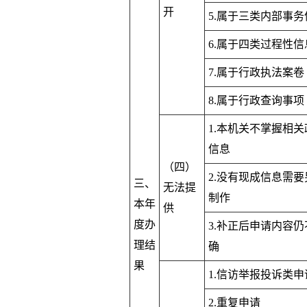
开
5.属于三类内部事务
6.属于四类过程性信
7.属于行政执法案卷
8.属于行政查询事项
1.本机关不掌握相关
信息
（四）
2.没有现成信息需要
三、
无法提
制作
本年
供
度办
3.补正后申请内容仍
理结
确
果
1.信访举报投诉类申
2.重复申请