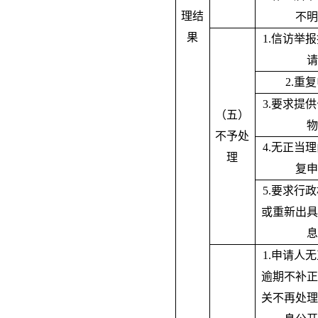
理结
不明
果
1.信访举
请
2.重
3.要求提
（五）
物
不予处
4.无正当
理
复申
5.要求行
或重新出具
息
1.申请人
逾期不补正
关不再处理