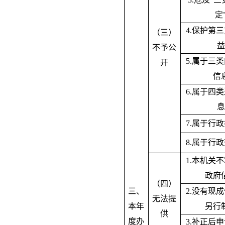
定
4.保护第
（三）
益
不予公
5.属于三
开
信
6.属于四
息
7.属于行
8.属于行
1.本机关
政府
（四）
三、
2.没有现
无法提
本年
另行
供
度办
3.补正后