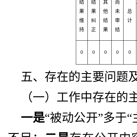
结
结
其
尚
果
果
他
未
总
维
纠
结
审
计
持
正
果
结
0
0
0
0
0
五、存在的主要问题
（一）工作中存在的
一是
“被动公开”多于“