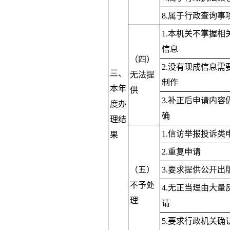
8.属于行政查询事
1.本机关不掌握相
信息
（四）
2.没有现成信息需
三、
无法提
制作
本年
供
3.补正后申请内容
度办
确
理结
1.信访举报投诉类
果
2.重复申请
（五）
3.要求提供公开出
不予处
4.无正当理由大量
理
请
5.要求行政机关确