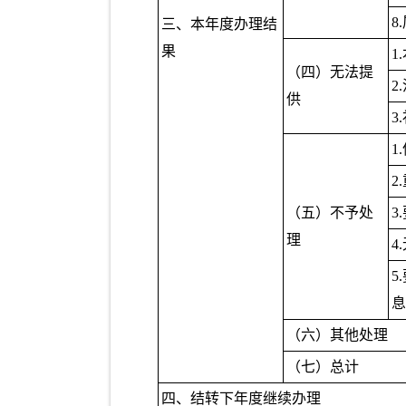
8
三、本年度办理结
果
1
（四）无法提
2
供
3
1
2
（五）不予处
3
理
4
5
息
（六）其他处理
（七）总计
四、结转下年度继续办理