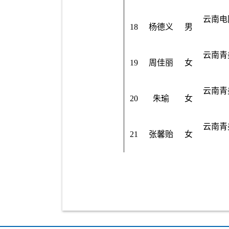
云南电
18
杨德义
男
云南青
19
周佳丽
女
云南青
20
朱瑜
女
云南青
21
张馨贻
女