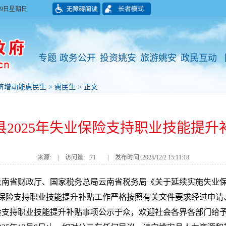
月09日星期日
专题
政务公开
投资姚安
旅游姚安
政民互动
济增动能惠民生
>
惠民生
> 正文
2025年失业保险支持职业技能提
来源:
|
访问量:
71
|
发布时间: 2025/12/2 15:11:18
云南省财政厅、国家税务总局云南省税务局《关于延续实施失业
年失业保险支持职业技能提升补贴工作严格按照有关文件要求经过申
险支持职业技能提升补贴事项公示于众，欢迎社会各界各部门给