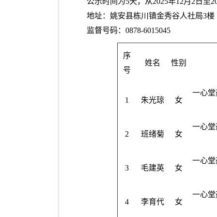
公示时间为5天，从2025年12月2
地址：姚安县栋川镇金秀谷人社局3楼
监督号码：0878-6015045
序
姓名
性别
号
一心堂
1
朱光琼
女
一心堂
2
班绪菊
女
一心堂
3
毛建英
女
一心堂
4
李育代
女