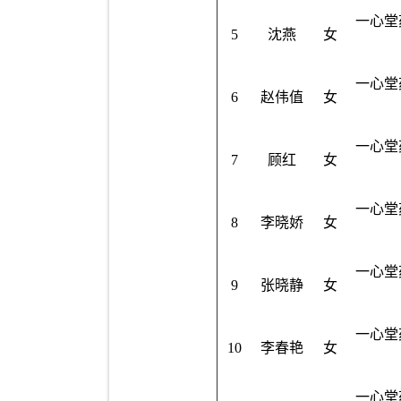
一心堂
5
沈燕
女
一心堂
6
赵伟值
女
一心堂
7
顾红
女
一心堂
8
李晓娇
女
一心堂
9
张晓静
女
一心堂
10
李春艳
女
一心堂