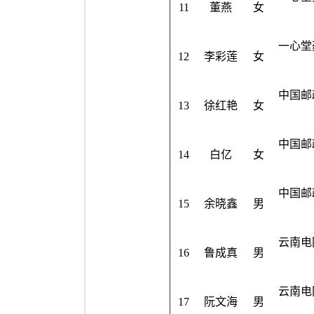
11
董燕
女
一心堂
12
李彩莲
女
中国邮
13
徐红艳
女
中国邮
14
白亿
女
中国邮
15
余晓鑫
男
云南电
16
鲁成真
男
云南电
17
阮文海
男