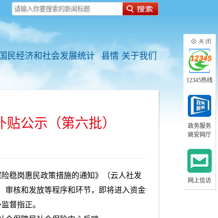
国民经济和社会发展统计
县情
关于我们
12345热线
升补贴公示（第六批）
政务服务
姚安网厅
保险稳岗惠民政策措施的通知》（云人社发
网上信访
请、审核和发放等程序和环节，即将进入资金
予监督指正。