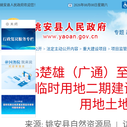
姚安县人民政府欢迎您！
2026年08月08日星期六
专题
首页
>
政府信息公开
>
法定主动公开内容
>
重大建设项目
>
项目监管
G56楚雄（广通）
段）临时用地二期建
用地土
来源: 姚安县自然资源局
|