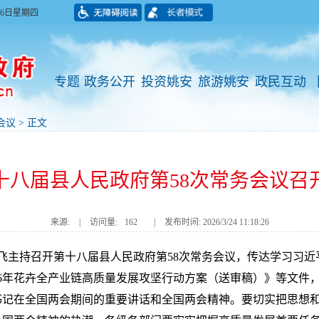
月06日星期四
专题
政务公开
投资姚安
旅游姚安
政民互动
会议
> 正文
十八届县人民政府第58次常务会议召
来源:
|
访问量:
162
|
发布时间: 2026/3/24 11:18:26
长黄飞主持召开第十八届县人民政府第58次常务会议，传达学习
26年花卉全产业链高质量发展攻坚行动方案（送审稿）》等文件
书记在全国两会期间的重要讲话和全国两会精神。要切实把思想