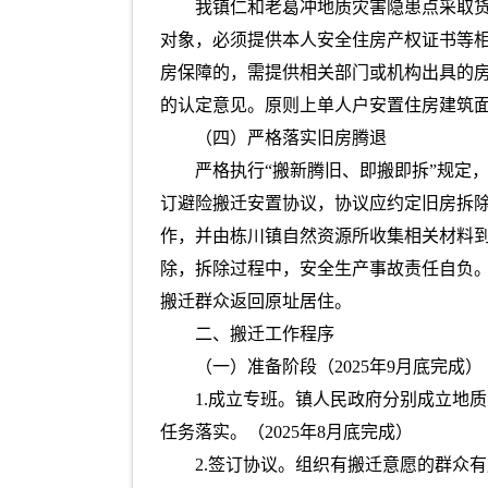
我镇仁和老葛冲地质灾害隐患点采取
对象，必须提供本人安全住房产权证书等
房保障的，需提供相关部门或机构出具的
的认定意见。原则上单人户安置住房建筑面
（四）严格落实旧房腾退
严格执行“搬新腾旧、即搬即拆”规定
订避险搬迁安置协议，协议应约定旧房拆
作，并由栋川镇自然资源所收集相关材料
除，拆除过程中，安全生产事故责任自负
搬迁群众返回原址居住。
二、搬迁工作程序
（一）准备阶段（2025年9月底完成）
1.成立专班。镇人民政府分别成立地
任务落实。（2025年8月底完成）
2.签订协议。组织有搬迁意愿的群众