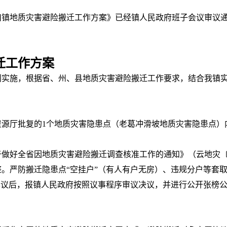
川镇地质灾害避险搬迁工作方案》已经镇人民政府班子会议审议
迁工作方案
利实施，根据省、州、县地质灾害避险搬迁工作要求，结合我镇
然资源厅批复的1个地质灾害隐患点（老葛冲滑坡地质灾害隐患点）
好全省因地质灾害避险搬迁调查核准工作的通知》（云地灾〔202
整。严防搬迁隐患点“空挂户”（有人有户无房）、违规分户等套
异议后，报镇人民政府按照议事程序审议决议，并进行公开张榜