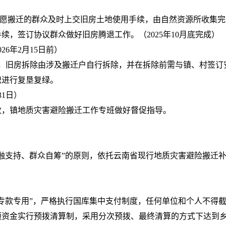
意愿搬迁的群众及时上交旧房土地使用手续，由自然资源所收集
，签订协议群众做好旧房腾退工作。（2025年10月底完成）
26年2月15日前）
除工作，旧房拆除由涉及搬迁户自行拆除，并在拆除前需与镇、村签
织进行复垦复绿。
31日）
收，镇地质灾害避险搬迁工作专班做好督促指导。
支持、群众自筹”的原则，依托云南省现行地质灾害避险搬迁补助政
专款专用”，严格执行国库集中支付制度，任何单位和个人不得
项资金实行预拨清算制，采用分次预拨、最终清算的方式下达到