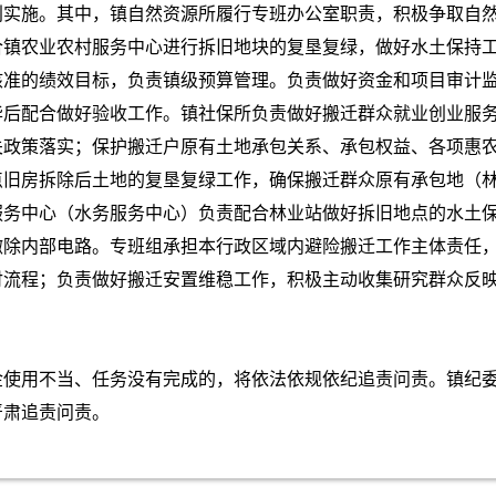
利实施。其中，镇自然资源所履行专班办公室职责，积极争取自
合镇农业农村服务中心进行拆旧地块的复垦复绿，做好水土保持
核准的绩效目标，负责镇级预算管理。负责做好资金和项目审计
毕后配合做好验收工作。镇社保所负责做好搬迁群众就业创业服
关政策落实；保护搬迁户原有土地承包关系、承包权益、各项惠
点旧房拆除后土地的复垦复绿工作，确保搬迁群众原有承包地（
服务中心（水务服务中心）负责配合林业站做好拆旧地点的水土
撤除内部电路。专班组承担本行政区域内避险搬迁工作主体责任
付流程；负责做好搬迁安置维稳工作，积极主动收集研究群众反
金使用不当、任务没有完成的，将依法依规依纪追责问责。镇纪
严肃追责问责。