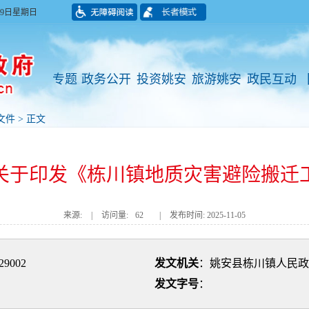
月09日星期日
专题
政务公开
投资姚安
旅游姚安
政民互动
文件
> 正文
关于印发《栋川镇地质灾害避险搬迁
来源:
|
访问量:
62
|
发布时间: 2025-11-05
29002
发文机关
：姚安县栋川镇人民政
发文字号
：