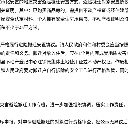
货币化安置的地质灾害避险搬迁安置方式，避险搬迁对象安置协
相关证明。其中：已购买商品房的，需提供不动产权证或经住建
房屋安全认定材料、个人拥有安全住房承诺书、不动产权证明及
积不少于45平方米。
，严格履行避险搬迁安置协议。镇人民政府和仁和村委会应当按
除的责任和义务。搬迁对象入住后，应在1个月内完成受地质灾害
到县不动产登记中心注销原集体土地使用证或不动产权证，作废
。镇人民政府要对搬迁户自行拆除的安全工作进行严格监管，同
质灾害避险搬迁工作专班，进一步加强组织协调，压实工作责任
有序申报，对申请避险搬迁的对象进行资格审查，经公示无异议