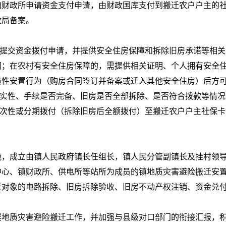
镇财政所申请资金支付申请，由财政国库支付到搬迁农户户主的
政局备案。
府提交资金拨付申请，并提供安全住房保障和拆除旧房承诺等相
同；在农村有安全住房保障的，需提供相关证明、个人拥有安全
质性安置行为（购房合同签订并备案或迁入其他安全住房）后方
真实性、手续是否完备、旧房是否全部拆除、是否符合拨款等情
一次性或分期拨付（拆除旧房后全额拨付）至搬迁农户户主社保
施，成立由镇人民政府镇长任组长，镇人民分管副镇长及挂村领
中心、镇财政所、供电所等站所为成员的镇地质灾害避险搬迁安
迁对象的电路拆除、旧房拆除验收、旧房不动产权注销、资金兑
展地质灾害避险搬迁工作，并加强与县级对口部门的衔接汇报，