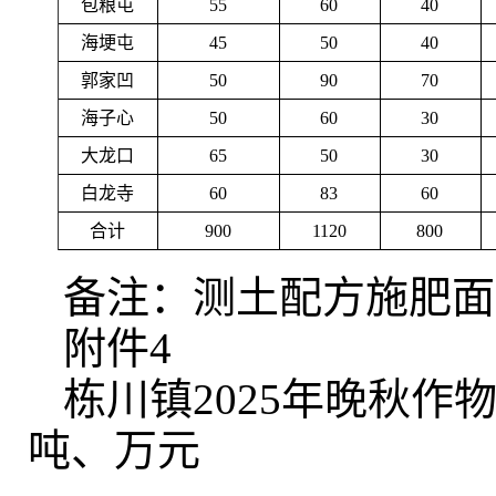
包粮屯
55
60
40
海埂屯
45
50
40
郭家凹
50
90
70
海子心
50
60
30
大龙口
65
50
30
白龙寺
60
83
60
合计
900
1120
800
备注：测土配方施肥面
附件4
栋川镇2025年晚秋
吨、万元