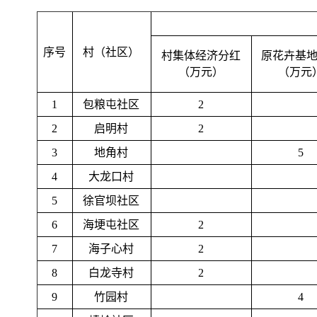
序号
村（社区）
村集体经济分红
原花卉基
（万元）
（万元
1
包粮屯社区
2
2
启明村
2
3
地角村
5
4
大龙口村
5
徐官坝社区
6
海埂屯社区
2
7
海子心村
2
8
白龙寺村
2
9
竹园村
4