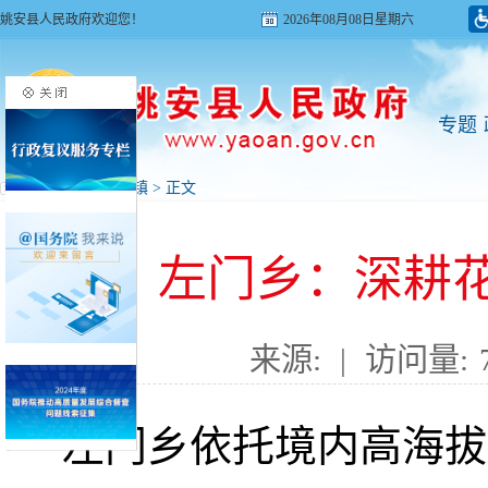
姚安县人民政府欢迎您！
2026年08月08日星期六
专题
首页
>
新闻
>
乡镇
> 正文
左门乡：深耕
来源:
|
访问量:
左门乡依托境内高海拔