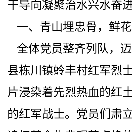
干导向凝聚治水兴水奋
一、青山埋忠骨
，
鲜花
全体党员整齐列队
，
迈
县栋川镇蛉丰村红军烈
片浸染着先烈热血的红
的红军战士
。
党员们肃