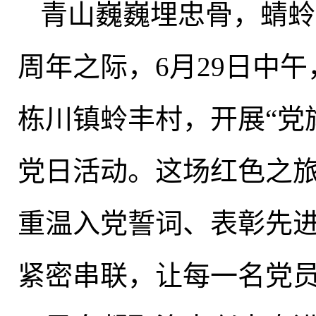
青山巍巍埋忠骨
，
蜻蛉
周年之际
，
6月29日中
栋川镇蛉丰村
，
开展“党
党日活动。这场红色之
重温入党誓词、表彰先
紧密串联，让每一名党