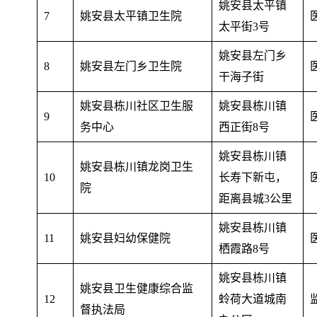
姚安县太平镇
7
姚安县太平镇卫生院
太平街3号
姚安县左门乡
8
姚安县左门乡卫生院
干海子街
姚安县栋川社区卫生服
姚安县栋川镇
9
务中心
西正街8号
姚安县栋川镇
姚安县栋川镇龙岗卫生
10
长寿下新屯
，
院
距离县城3公里
姚安县栋川镇
11
姚安县妇幼保健院
栖霞路8号
姚安县栋川镇
姚安县卫生健康综合监
12
蛉荷大道城南
督执法局