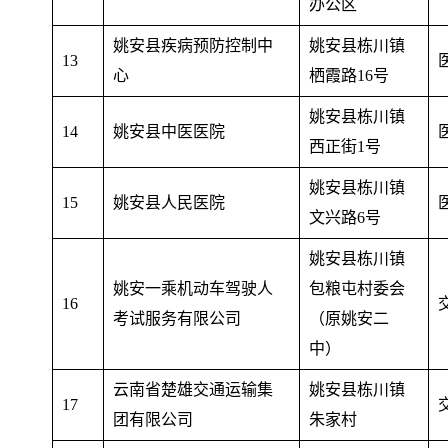
办公区
姚安县疾病预防控制中
姚安县栋川镇
13
心
栖霞路16号
姚安县栋川镇
14
姚安县中医医院
西正街1号
姚安县栋川镇
15
姚安县人民医院
文兴路6号
姚安县栋川镇
姚安一乘机动车驾驶人
包粮屯村委会
16
考试服务有限公司
（原姚安二
中）
云南省楚雄交通运输集
姚安县栋川镇
17
团有限公司
朱家村