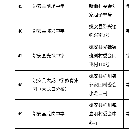
45
姚安县前场中学
新街村委会刘
家咀子55号
姚安县弥兴镇
46
姚安县弥兴中学
弥兴街2号
姚安县光禄镇
47
姚安县光禄中学
班刘村委会闫
屯村110号
姚安县栋川镇
姚安县大成中学教育集
48
郭家凹村委会
团（大龙口分校）
小龙口村
姚安县栋川镇
49
姚安县龙岗中学
启明村委会中
心寺