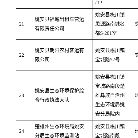
厅）
姚安县栋川镇
姚安县福城出租车营运
21
思源路南城名
有限责任公司
都S-201室
姚安县朝阳农村客运有
姚安县栋川镇
22
限公司
宝城路52号
姚安县栋川镇
宝城路南段楚
姚安县生态环境保护综
23
雄彝族自治州
合行政执法大队
生态环境局姚
安分局院内
楚雄州生态环境局姚安
姚安县栋川镇
24
分局生态环境监测站
宝城路南段