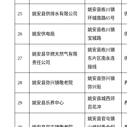
姚安县栋川镇
25
姚安县供排水有限公司
环城南路65号
姚安县栋川镇
26
姚安供电局
宝城路
姚安县栋川镇
姚安县华燃天然气有限
27
东片区南永连
责任公司
接线
姚安县弥兴镇
28
姚安县弥兴镇敬老院
弥兴街
姚安县城西郊
29
姚安县乐养中心
百花冲
姚安县官屯镇