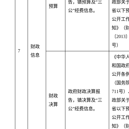
告
，
镇预算及“三
政部关
预算
公”经费信息。
省以下
公开工
知》（
〔2013〕
号）
财政
7
信息
《中华
和国政
公开条
（国务
政府财政决算报
711号
财政
告
，
镇决算及“三
政部关
决算
公”经费信息。
省以下
公开工
知》（