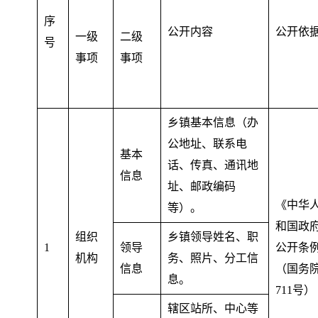
序
公开内容
公开依
一级
二级
号
事项
事项
乡镇基本信息（办
公地址、联系电
基本
话、传真、通讯地
信息
址、邮政编码
《中华
等）
。
和国政
组织
乡镇领导姓名、职
1
领导
公开条
机构
务、照片、分工信
信息
（国务
息
。
711号）
辖区站所、中心等