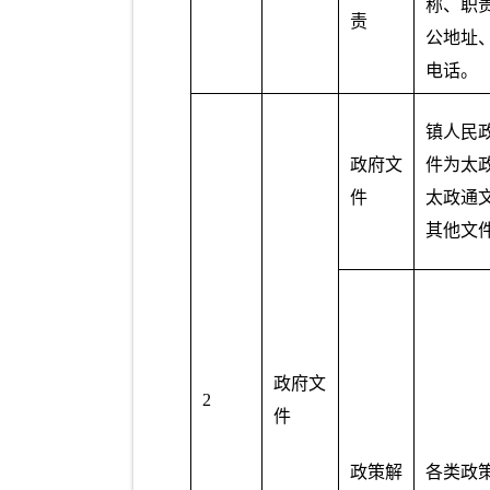
称、职
责
公地址
电话。
镇人民
政府文
件为太
件
太政通
其他文
政府文
2
件
政策解
各类政