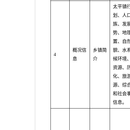
太平镇
划、人
族、发
势、地
置、自
概况信
乡镇简
貌、水
4
息
介
候环境
资源、
化、旅
源、综
和社会
信息。