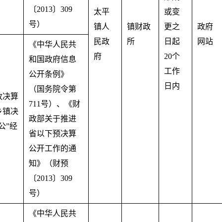
〔2013〕309
太平
或变
号）
镇人
镇财政
更之
政府
民政
所
日起
网站
《中华人民共
府
20个
和国政府信息
工作
公开条例》
日内
（国务院令第
政决算
711号）、《财
乡镇决
政部关于推进
公”经
省以下预决算
。
公开工作的通
知》（财预
〔2013〕309
号）
《中华人民共