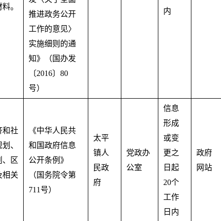
材料。
内
推进政务公开
工作的意见〉
实施细则的通
知》（国办发
〔2016〕80
号）
信息
形成
济和社
《中华人民共
太平
或变
规划、
和国政府信息
镇人
党政办
更之
政府
划、区
公开条例》
民政
公室
日起
网站
及相关
（国务院令第
府
20个
。
711号）
工作
日内