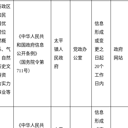
行政区
口民
展优
信息
理位
形成
《中华人民共
然概
太平
或变
和国政府信息
系、气
镇人
党政办
更之
政府
公开条例》
、自然
民政
公室
日起
网站
（国务院令第
历史文
府
20个
711号）
游资
工作
合实力
日内
事业等
信息
形成
《中华人民共