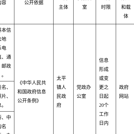
内容
公开依据
主体
室
时限
和载
体
基本信
公地
系电
真、通
信息
、邮政
形成
）。
太平
或变
《中华人民共
姓名、
镇人
党政办
更之
政府
和国政府信息
照片、
民政
公室
日起
网站
公开条例》
息。
府
20个
工作
所、中
日内
构名