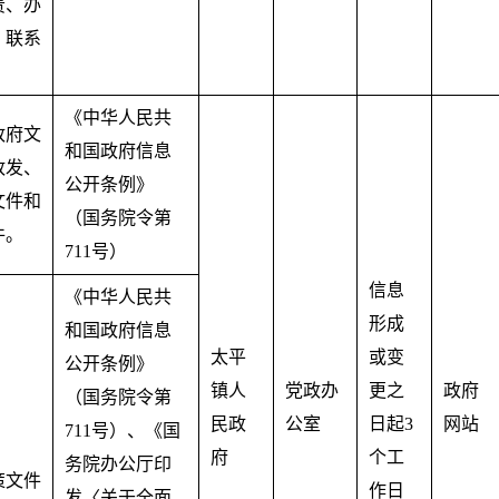
责、办
、联系
《中华人民共
政府文
和国政府信息
政发、
公开条例》
文件和
（国务院令第
件。
711号）
信息
《中华人民共
形成
和国政府信息
太平
或变
公开条例》
镇人
党政办
更之
政府
（国务院令第
民政
公室
日起3
网站
711号）、《国
府
个工
务院办公厅印
策文件
作日
发〈关于全面