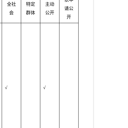
全社
特定
主动
请公
会
群体
公开
开
√
√