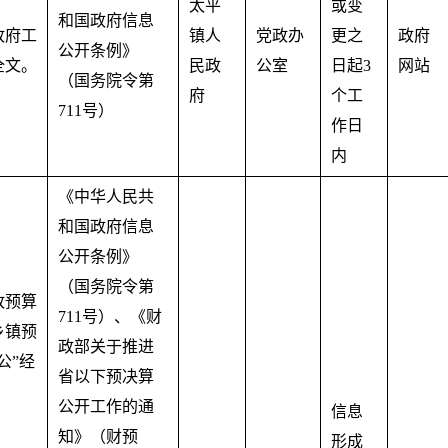
太平
或变
和国政府信息
政府工
镇人
党政办
更之
政府
公开条例》
全文。
民政
公室
日起3
网站
（国务院令第
府
个工
711号）
作日
内
《中华人民共
和国政府信息
公开条例》
（国务院令第
政预算
711号）、《财
乡镇预
政部关于推进
公”经
省以下预决算
。
公开工作的通
信息
知》（财预
形成