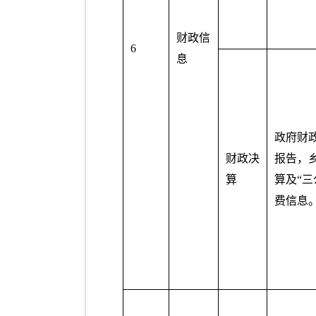
财政信
6
息
政府财
财政决
报告，
算
算及“三
费信息