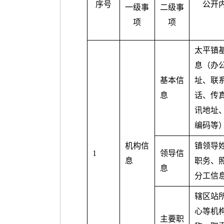
序号
公开
一级事
二级事
项
项
太平镇
息（办
基本信
址、联
息
话、传
讯地址
编码等
机构信
镇领导
1
领导信
息
职务、
息
分工信
辖区站
心等机
主要职