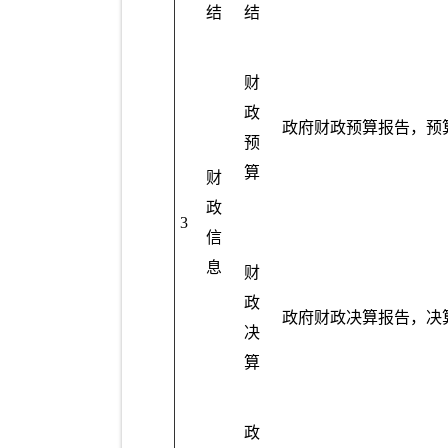
结
结
财
政
政府财政预算报告，预
预
算
财
政
3
信
息
财
政
政府财政决算报告，决
决
算
政