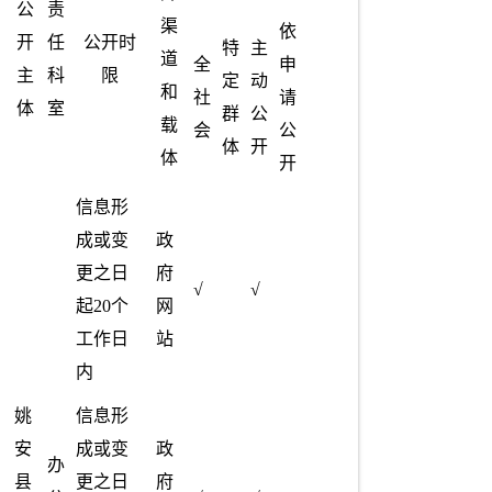
公
责
渠
依
开
任
公开时
特
主
道
全
申
主
科
限
定
动
和
社
请
体
室
群
公
载
会
公
体
开
体
开
信息形
成或变
政
更之日
府
√
√
起20个
网
工作日
站
内
姚
信息形
安
成或变
政
办
县
更之日
府