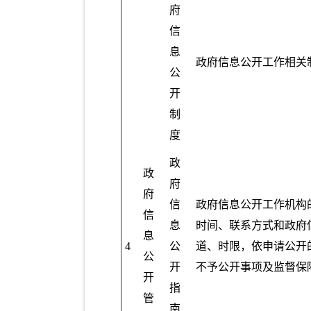
府
信
息
政府信息公开工作相关
公
开
制
度
政
政
府
府
信
政府信息公开工作机构
信
息
时间、联系方式和政府
息
4
公
道、时限，依申请公开
公
开
不予公开事项及监督保
开
指
管
南