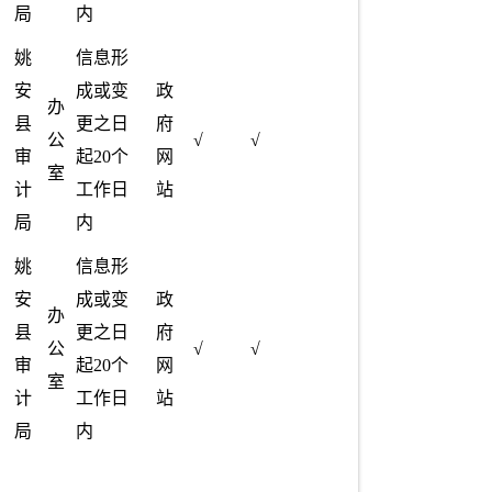
局
内
姚
信息形
安
成或变
政
办
县
更之日
府
公
√
√
审
起20个
网
室
计
工作日
站
局
内
姚
信息形
安
成或变
政
办
县
更之日
府
公
√
√
审
起20个
网
室
计
工作日
站
局
内