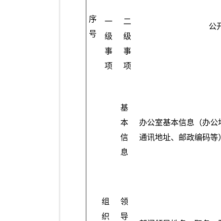
序
一
二
公
号
级
级
事
事
项
项
基
本
办公室基本信息（办公
信
通讯地址、邮政编码等
息
组
领
织
导