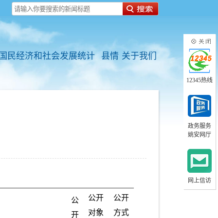
国民经济和社会发展统计
县情
关于我们
12345热线
政务服务
姚安网厅
网上信访
公开
公开
公
对象
方式
开