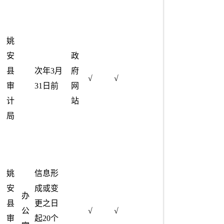
姚
安
政
县
次年3月
府
√
√
审
31日前
网
计
站
局
姚
信息形
安
成或变
办
县
更之日
公
√
√
审
起20个