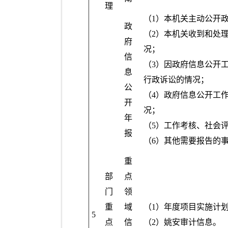
理
（1）本机关主动公开
政
（2）本机关收到和处
府
况；
信
（3）因政府信息公开
息
行政诉讼的情况；
公
（4）政府信息公开工
开
况；
年
（5）工作考核、社会
报
（6）其他需要报告的
重
部
点
门
领
重
域
（1）年度项目实施计
5
点
信
（2）姚安审计信息。