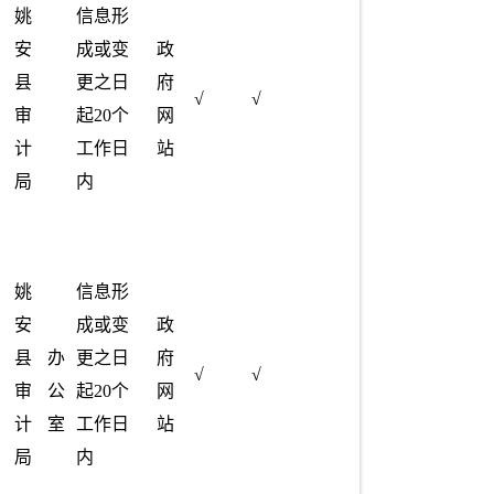
姚
信息形
安
成或变
政
县
更之日
府
√
√
审
起20个
网
计
工作日
站
局
内
姚
信息形
安
成或变
政
县
办
更之日
府
√
√
审
公
起20个
网
计
室
工作日
站
局
内