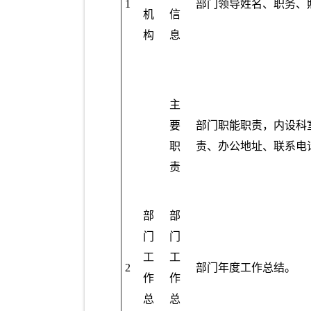
1
部门领导姓名、职务、
机
信
构
息
主
要
部门职能职责，内设科
职
责、办公地址、联系电
责
部
部
门
门
工
工
2
部门年度工作总结。
作
作
总
总