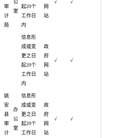
公
√
√
审
起20个
网
室
计
工作日
站
局
内
信息形
成或变
政
更之日
府
√
√
起20个
网
工作日
站
内
姚
信息形
安
成或变
政
办
县
更之日
府
公
√
√
审
起20个
网
室
计
工作日
站