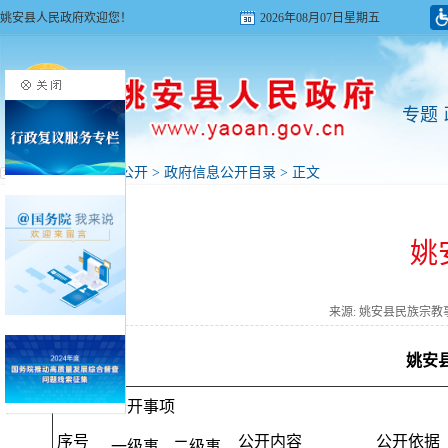
姚安县人民政府欢迎您！
2026年08月07日星期五
专题
首页
>
政府信息公开
>
政府信息公开目录
> 正文
姚
来源: 姚安县民族宗
姚安
公开事项
序号
公开内容
公开依据
一级事
二级事