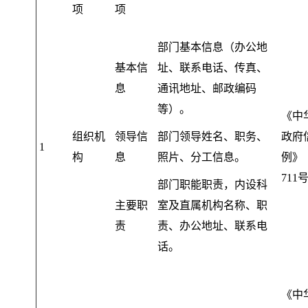
项
项
部门基本信息（办公地
基本信
址、联系电话、传真、
息
通讯地址、邮政编码
等）
。
《中
组织机
领导信
部门领导姓名、职务、
政府
1
构
息
照片、分工信息
。
例》
711
部门职能职责
，
内设科
主要职
室及直属机构名称、职
责
责、办公地址、联系电
话。
《中