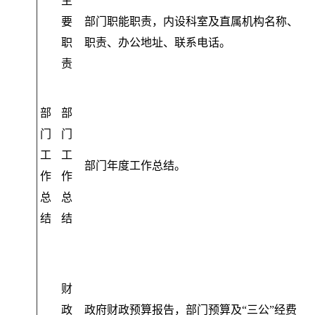
主
要
部门职能职责
，
内设科室及直属机构名称、
职
职责、办公地址、联系电话。
责
部
部
门
门
工
工
部门年度工作总结
。
作
作
总
总
结
结
财
政
政府财政预算报告
，
部门预算及“三公”经费