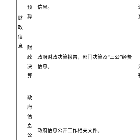
预
信息。
算
财
政
信
息
财
政
政府财政决算报告
，
部门决算及“三公”经费
决
信息。
算
政
府
信
息
政府信息公开工作相关文件
。
公