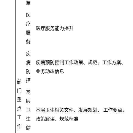
革
医
疗
医疗服务能力提升
服
务
疾
病
疾病预防控制工作政策、规范、工作方案、
防
业务动态信息
控
部
门
基
重
层
点
卫
基层卫生相关文件、发展规划、 工作要点
，
工
生
政策解读、规范标准
作
健