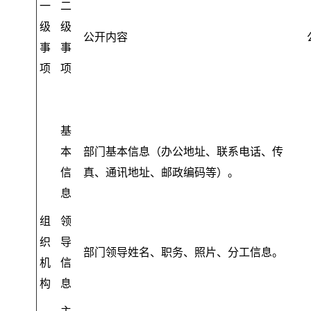
一
二
级
级
公开内容
事
事
项
项
基
本
部门基本信息（办公地址、联系电话、传
信
真、通讯地址、邮政编码等）
。
息
组
领
织
导
部门领导姓名、职务、照片、分工信息
。
机
信
构
息