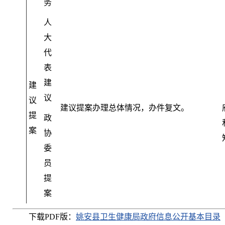
务
人
大
代
表
建
建
议
议
建议提案办理总体情况
，
办件复文。
提
政
案
协
委
员
提
案
下载PDF版：
姚安县卫生健康局政府信息公开基本目录