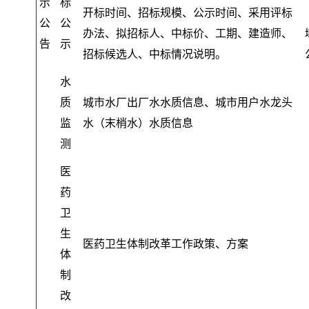
示
标
开标时间、招标规模、公示时间、采用评标
公
公
办法、拟招标人、中标价、工期、建造师、
告
示
招标候选人、中标情况说明
。
水
质
城市水厂出厂水水质信息、城市用户水龙头
监
水（末梢水）水质信息
测
医
药
卫
生
医药卫生体制改革工作政策、方案
体
制
改