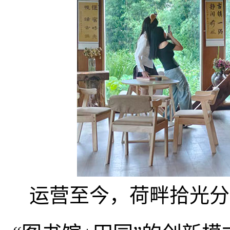
运营至今
，
荷畔拾光分