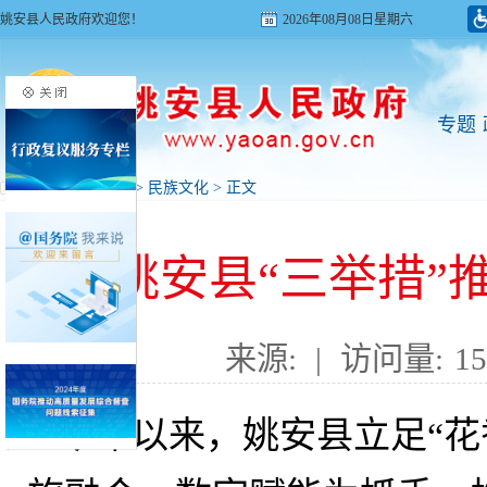
姚安县人民政府欢迎您！
2026年08月08日星期六
专题
首页
>
旅游姚安
>
民族文化
> 正文
姚安县“三举措”
来源:
|
访问量:
15
今年以来
，
姚安县立足“花