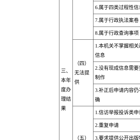
6.属于四类过程性信
7.属于行政执法案卷
8.属于行政查询事项
1.本机关不掌握相关
信息
（四）
2.没有现成信息需要
三、
无法提
制作
本年
供
度办
3.补正后申请内容仍
理结
确
果
1.信访举报投诉类申
2.重复申请
（五）
3.要求提供公开出版