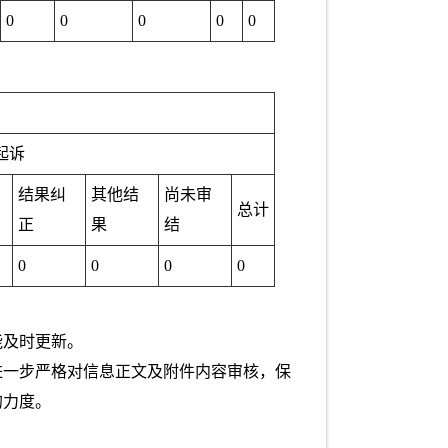
0
0
0
0
0
起诉
结果纠
其他结
尚未审
总计
正
果
结
0
0
0
0
能及时更新。
进一步严格对信息正文及附件内容审核，保
的力度。