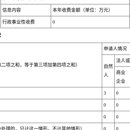
信息内容
本年收费金额（单位：万元）
行政事业性收费
0
况
申请人情况
法人或
第二项之和，等于第三项加第四项之和）
自然
商业
人
企业
3
0
0
0
0
0
分处理的，只计这一情形，不计其他情形）
0
0