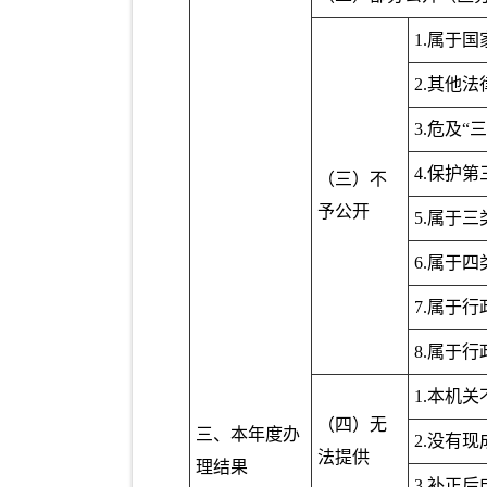
1.属于国
2.其他
3.危及“
4.保护
（三）不
予公开
5.属于
6.属于
7.属于
8.属于
1.本机
（四）无
三、本年度办
2.没有
法提供
理结果
3.补正