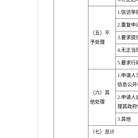
1.信访
2.重复申
（五）不
3.要求
予处理
4.无正
5.要求
1.申请
信息公开
（六）其
2.申请
他处理
理其政府
3.其他
（七）总计