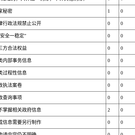
家秘密
1
0
法律行政法规禁止公开
0
0
三安全一稳定”
0
0
第三方合法权益
0
0
三类内部事务信息
0
0
四类过程性信息
0
0
行政执法案卷
0
0
行政查询事项
0
0
关不掌握相关政府信息
2
0
现成信息需要另行制作
0
0
后申请内容仍不明确
0
0