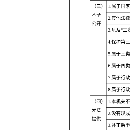
（三）
1.属于国
不予
2.其他法
公开
3.危及“
4.保护第
5.属于三
6.属于四
7.属于行
8.属于行
（四）
1.本机关
无法
2.没有现
提供
3.补正后