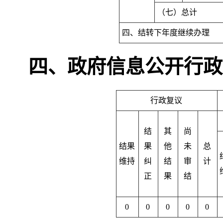
（七）总计
四、结转下年度继续办理
四、政府信息公开行政
行政复议
结
其
尚
结果
果
他
未
总
维持
纠
结
审
计
正
果
结
0
0
0
0
0