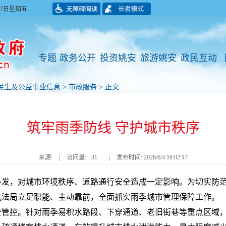
月07日星期五
专题
政务公开
投资姚安
旅游姚安
政民互动
民生及公益事业信息
>
市政服务
> 正文
筑牢雨季防线 守护城市秩序
来源:
|
访问量:
31
|
发布时间: 2026/6/4 16:02:17
多发，对城市环境秩序、道路通行安全造成一定影响。为切实防
执法局立足职能、主动靠前，全面抓实雨季城市管理保障工作。
查管控。针对雨季易积水路段、下穿通道、老旧街巷等重点区域