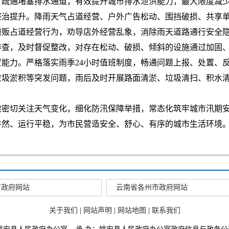
，疏通堵塞排水通道，有效提升城市排水泄洪能力，最大限度减
整治提升。降雨天气占道经营、户外广告松动、围挡破损、共享
摊贩占道经营行为，劝导店外经营乱象，消除雨天道路通行安全
排查，及时督促整改，对存在松动、破损、倾斜的设施通过加固
能力。严格落实雨季24小时值班制度，畅通问题上报、处置、
垃圾淤积等突发问题，雨后及时开展路面清淤、垃圾清扫、积水
续密切关注天气变化，细化防汛保障举措，常态化筑牢城市汛期
井然、运行平稳，为市民营造安全、舒心、有序的城市生活环境
市政府网站
云南省各州市政府网站
关于我们
|
网站声明
|
网站地图
|
联系我们