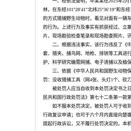
一、经依法查明，毕某某在2025年2
林，在东经101°28′41″北纬25°36′1
的方式猎捕野生动物时，看见对面有一辆
的行为。上述行为及事实有抓获经过、立
片、现场勘验检查笔录和现场勘查照片、
二、根据违法事实，该行为违反了《
套、猎夹、捕鸟网、地枪、排铳等工具进
护、科学研究确需网捕、电子诱捕以及植保
三、依据《中华人民共和国野生动物
罚：没收猎捕工具（网4张、头灯1个、砍刀
被处罚人应当自收到本处罚决定书之日
民共和国行政处罚法》第七十二条第一款
如不服本处罚决定，被处罚人可于收到本处罚
行政复议申请；也可于六个月内直接向楚
提起行政诉讼，又不履行处罚决定的，本