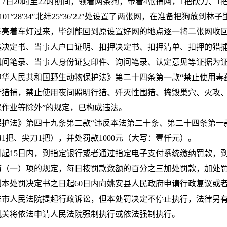
月17日20时至22时期间，领着两条狗，带着4张捕网，1把砍刀、
9″和东经101°28′34″北纬25°36′22″处设置了两张网，在准备
车亮着车灯过来，毕剑能回到原设置好网的地点逐一将二张网收
案决定书、当事人户口证明、扣押决定书、扣押清单、扣押的猎
讯问笔录、当事人身份证复印件、询问笔录、认定意见等证据为
中华人民共和国野生动物保护法》第二十四条第一款“禁止使用毒
行猎捕，禁止使用夜间照明行猎、歼灭性围猎、捣毁巢穴、火攻
作业等除外”的规定，已构成违法。
保护法》第四十九条第二款“违反本法第二十条、第二十四条第一
1把、尖刀1把），并处罚款1000元（大写：壹仟元）。
起15日内，到指定银行或者通过指定电子支付系统缴纳罚款，
第（一）项的规定，每日按罚款数额的百分之三加处罚款，加处
决定书之日起60日内向姚安县人民政府申请行政复议或者通过互联网渠道ht
雄市人民法院提起行政诉讼，但本处罚决定不停止执行，法律另
机关将依法申请人民法院强制执行或依法强制执行。