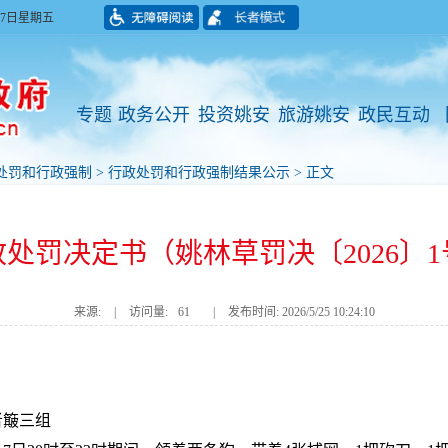
月07日星期五
专题
政务公开
投资姚安
旅游姚安
政民互动
处罚和行政强制
>
行政处罚和行政强制结果公示
> 正文
政处罚决定书（姚林草罚决〔2026〕1
来源:
|
访问量:
61
|
发布时间: 2026/5/25 10:24:10
者簸三组