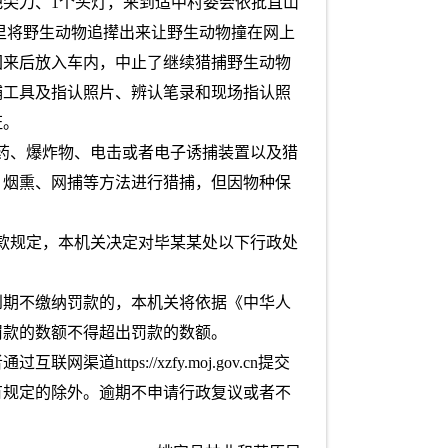
1把尖刀、1个头灯，来到适中村委会依批苴山
把狗放到林子里将野生动物追撵出来让野生动物撞在网上
回来后放入车内，中止了继续猎捕野生动物
捕工具及指认照片、辨认笔录和现场指认照
证。
药、爆炸物、电击或者电子诱捕装置以及猎
、烟熏、网捕等方法进行猎捕，但因物种保
款规定，本机关决定对毕某某处以下行政处
到期不缴纳罚款的，本机关将依据《中华人
罚款的数额不得超出罚款的数额。
tps://xzfy.moj.gov.cn提交
有规定的除外。逾期不申请行政复议或者不