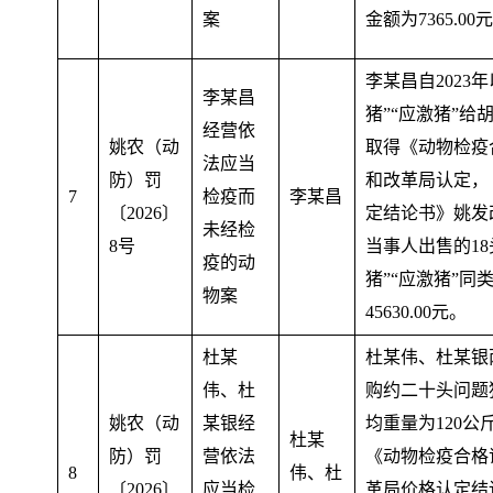
案
金额为7365.00
李某昌自2023
李某昌
猪”“应激猪”给
经营依
姚农（动
取得《动物检疫
法应当
防）罚
和改革局认定
，
7
检疫而
李某昌
〔2026〕
定结论书》姚发改
未经检
8号
当事人出售的1
疫的动
猪”“应激猪”
物案
45630.00元。
杜某
杜某伟、杜某银
伟、杜
购约二十头问题
姚农（动
某银经
均重量为120
杜某
防）罚
营依法
《动物检疫合格
8
伟、杜
〔2026〕
应当检
革局价格认定结