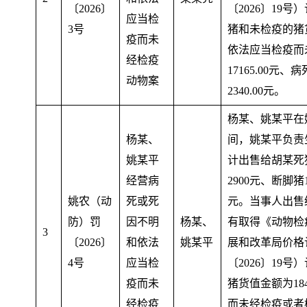
〔2026〕
〔2026〕19号
应当检
3号
猪和未检疫的猪货
疫而未
依法应当检疫而
经检疫
17165.00
动物案
2340.00元
。
杨某、姚某平在
杨某、
间
，
姚某平负责
姚某平
计出售给胡某死猪
经营病
2900元、断脚猪
姚农（动
死或死
元
。
当事人出售
防）罚
因不明
杨某、
有取得《动物检
3
〔2026〕
和依法
姚某平
展和改革局价格
4号
应当检
〔2026〕19
疫而未
猪货值金额为1845
经检疫
而未经检疫或者