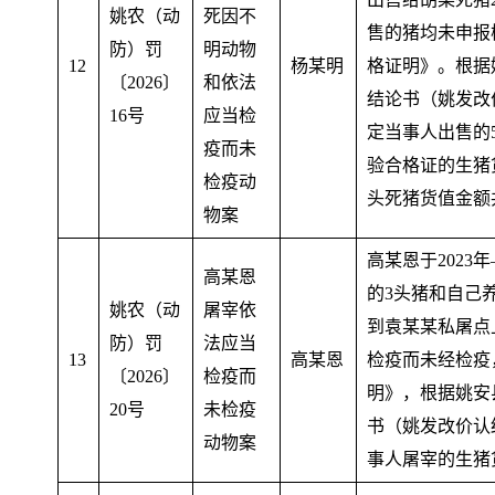
姚农（动
死因不
售的猪均未申报
防）罚
明动物
12
杨某明
格证明》
。
根据
〔2026〕
和依法
结论书（姚发改价
16号
应当检
定当事人出售的
疫而未
验合格证的生猪货
检疫动
头死猪货值金额共
物案
高某恩于2023年
高某恩
的3头猪和自己养
姚农（动
屠宰依
到袁某某私屠点
防）罚
法应当
13
高某恩
检疫而未经检疫
〔2026〕
检疫而
明》，根据姚安
20号
未检疫
书（姚发改价认结
动物案
事人屠宰的生猪货