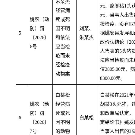
朱某杰
元、瘸脚猪1头获利
经营病
元，当事人出售
姚农（动
死或死
报检疫
，
没有取
防）罚
因不明
刘某、
5
据姚安县发展和
〔2026〕
和依法
朱某杰
改价认结论〔20
6号
应当检
人售卖的5头猪货
疫而未
法应当检疫而未
经检疫
值2805.00
动物案
8300.00元
。
白某松
白某松在2021年
姚农（动
经营病
胡某3头死猪，违
防）罚
死或死
和改革局认定，
6
白某松
〔2026〕
因不明
定结论书》姚发改
7号
的动物
当事人出售的3