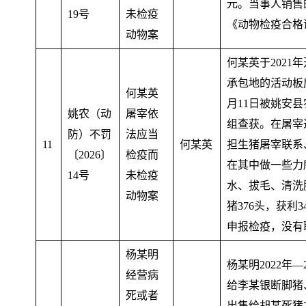
元
。
当事人销售
19号
未检疫
《动物检疫合格
动物案
何某英于202
承包地的活动板
何某英
月11日被姚安
姚农（动
屠宰依
组查获。在屠宰
防）不罚
法应当
11
何某英
担生猪屠宰联系
〔2026〕
检疫而
在其中做一些力
14号
未检疫
水、拔毛、清洗
动物案
猪376头
，
获利3
申报检疫
，
没有
杨某明
杨某明2022年—2
经营病
给李某银断脚猪、
死或者
出售给胡某死猪2