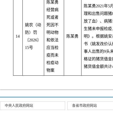
陈某勇
陈某勇2021年5
经营病
理和出售问题猪
死或者
放了血）、病猪
姚农（动
死因不
生猪未申报检疫
防）罚
明动物
14
陈某勇
明》。根据姚安
〔2026〕
和依法
书（姚发改价认结
15号
应当检
事人出售的9头
疫而未
格证的猪货值金额
检疫动
猪货值金额共计4
物案
中央人民政府网站
各省市政府网站