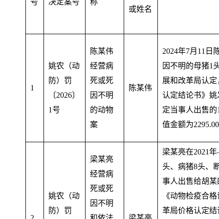
号
决定案号
称
或姓名
陈某伟
2024年7月1
姚农（动
经营病
因不明的母猪1
防）罚
死或死
展和改革局认定
1
陈某伟
〔2026〕
因不明
认定结论书》姚发
1号
的动物
定当事人出售的
案
值金额为2295.0
梁某亮在2021
梁某亮
头、病猪8头、
经营病
事人出售给胡某
死或死
姚农（动
《动物检疫合格
因不明
防）罚
革局价格认定结
2
和依法
梁某亮