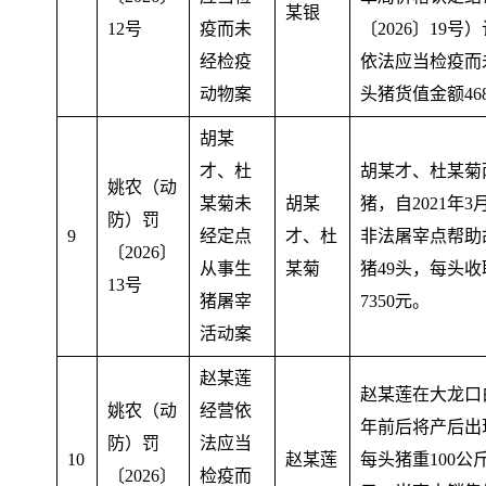
某银
12号
疫而未
〔2026〕19号
经检疫
依法应当检疫而
动物案
头猪货值金额468
胡某
才、杜
胡某才、杜某菊
姚农（动
某菊未
胡某
猪
，
自2021年
防）罚
9
经定点
才、杜
非法屠宰点帮助
〔2026〕
从事生
某菊
猪49头
，
每头收
13号
猪屠宰
7350元
。
活动案
赵某莲
赵某莲在大龙口
姚农（动
经营依
年前后将产后出
防）罚
法应当
10
赵某莲
每头猪重100公
〔2026〕
检疫而