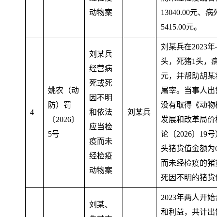
动物案
13040.00
5415.00元。
刘某兵在2023
刘某兵
头
，
死猪1头，
经营病
元，并帮助胡某
死或死
姚农（动
屠宰
。
当事人出
因不明
防）罚
没有取得《动物
4
和依法
刘某兵
〔2026〕
发展和改革局价
应当检
5号
论〔2026〕1
疫而未
头猪货值金额为69
经检疫
而未经检疫的猪货
动物案
死因不明的猪货值
2023年两人开
刘某、
和利益，共计出售