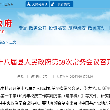
月07日星期五
专题
政务公开
投资姚安
旅游姚安
政民互动
会议
> 正文
十八届县人民政府第59次常务会议召
来源:
|
访问量:
275
|
发布时间: 2026/4/10 17:33:10
长黄飞主持召开第十八届县人民政府第59次常务会议，传达学习习
第一中学110周年校庆工作实施方案（送审稿）》等文件，研究
中共中央政治局会议精神。要认真领会制定出台《中国共产党地