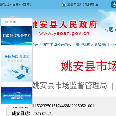
姚安县人民政府欢迎您！
2026年08月07日星期五
专题
首页
>
政府信息公开
>
法定主动公开内容
>
组织机构
>
县级部门
> 
姚安县市
来源: 姚安县市场监督管理局
|
发文索引
：11532325015174468M20250521001
成文日期
：2025-05-21