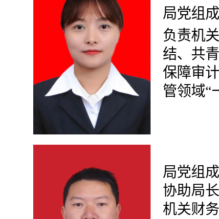
局党组
负责机
结、共
保障审
管领域“
局
党组
协助
局
机关财