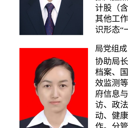
计股（
其他工
识形态“
局党组成
协助局
档案、国
效监测
府信息
访、政
动、健
作。分