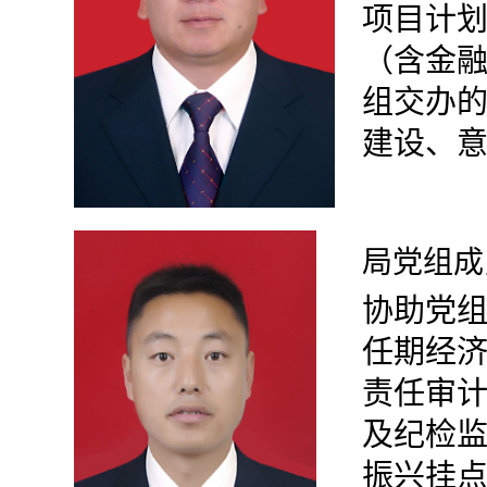
项目计
（含金
组交办
建设
、
局党组成
协助党
任期经
责任审
及纪检
振兴挂