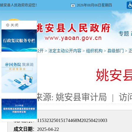
姚安县人民政府欢迎您！
2026年08月06日星期四
专题
首页
>
政府信息公开
>
法定主动公开内容
>
组织机构
>
县级部门
> 
姚安
来源: 姚安县审计局
|
访
发文索引
：11532325015174468M20250421003
成文日期
：2025-04-22