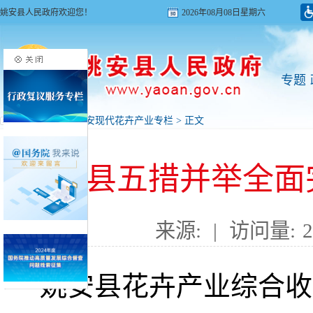
姚安县人民政府欢迎您！
2026年08月08日星期六
专题
首页
>
专题
>
姚安现代花卉产业专栏
> 正文
姚安县五措并举全面
来源:
|
访问量:
2
姚安县花卉产业综合收